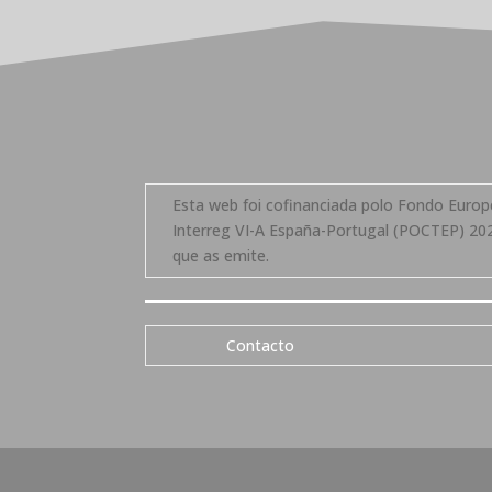
Esta web foi cofinanciada polo Fondo Eur
Interreg VI-A España-Portugal (POCTEP) 202
que as emite.
Contacto