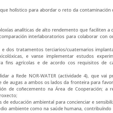
ue holístico para abordar o reto da contaminación d
loxías analíticas de alto rendemento que faciliten a
 comparación interlaboratorios para colaborar con o
AR e dos tratamentos terciarios/cuaternarios implan
icolóxicas, e vanse implementar estudos experim
ra fins agrícolas e de acordo cos requisitos de c
lidar a Rede NOR-WATER (actividade 4), que vai p
de de augas a ambos os lados da fronteira para favor
ión de coñecemento na Área de Cooperación; a red
proxecto;
s de educación ambiental para concienciar e sensibil
edio ambiente como na saúde humana, contribuíndo 