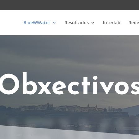
BlueWWater
Resultados
Interlab
Rede
Obxectivo