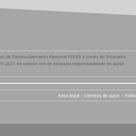
opeo de Desenvolvemento Rexional FEDER a través do Programa
1-2027. As opinión son de exclusiva responsabilidade do autor
Aviso legal – Dereitos de autor – Políti