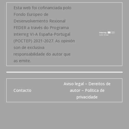
Esta web foi cofinanciada polo
Fondo Europeo de
Desenvolvemento Rexional
FEDER a través do Programa
Interreg VI-A España-Portugal
(POCTEP) 2021-2027. As opinión
son de exclusiva
responsabilidade do autor que
as emite.
Aviso legal – Dereitos de
Contacto
autor – Política de
privacidade