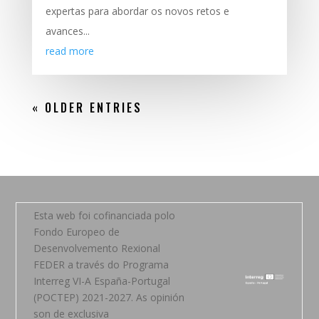
expertas para abordar os novos retos e
avances...
read more
« OLDER ENTRIES
Esta web foi cofinanciada polo
Fondo Europeo de
Desenvolvemento Rexional
FEDER a través do Programa
Interreg VI-A España-Portugal
(POCTEP) 2021-2027. As opinión
son de exclusiva