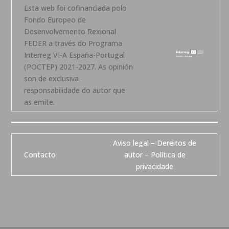
Esta web foi cofinanciada polo
Fondo Europeo de
Desenvolvemento Rexional
FEDER a través do Programa
Interreg VI-A España-Portugal
(POCTEP) 2021-2027. As opinión
son de exclusiva
responsabilidade do autor que
as emite.
Aviso legal – Dereitos de
Contacto
autor – Política de
privacidade