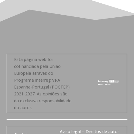
Esta página web foi
cofinanciada pela União
Europeia através do
Programa Interreg VI-A
Espanha-Portugal (POCTEP)
2021-2027. As opiniões são
da exclusiva responsabilidade
do autor.
Aviso legal – Direitos de autor