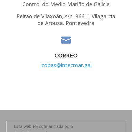
Control do Medio Mariño de Galicia
Peirao de Vilaxoán, s/n, 36611 Vilagarcía
de Arousa, Pontevedra

CORREO
jcobas@intecmar.gal
Esta web foi cofinanciada polo