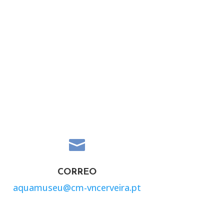

CORREO
aquamuseu@cm-vncerveira.pt