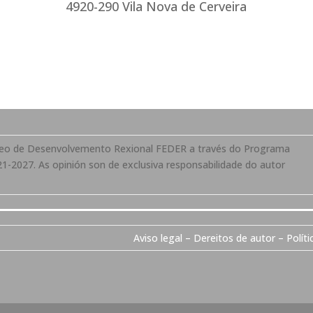
4920-290 Vila Nova de Cerveira
opeo de Desenvolvemento Rexional FEDER a través do Programa
1-2027. As opinión son de exclusiva responsabilidade do autor
Aviso legal – Dereitos de autor – Políti