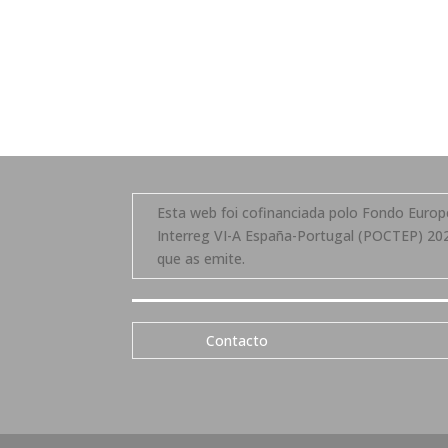
Esta web foi cofinanciada polo Fondo Eur
Interreg VI-A España-Portugal (POCTEP) 202
que as emite.
Contacto