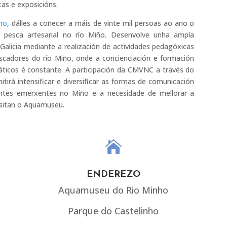
cas e exposicións.
ho
, dálles a coñecer a máis de vinte mil persoas ao ano o
á pesca artesanal no río Miño. Desenvolve unha ampla
Galicia mediante a realización de actividades pedagóxicas
scadores do río Miño, onde a concienciación e formación
áticos é constante. A participación da CMVNC a través do
rá intensificar e diversificar as formas de comunicación
ntes emerxentes no Miño e a necesidade de mellorar a
visitan o Aquamuseu.

ENDEREZO
Aquamuseu do Rio Minho
Parque do Castelinho