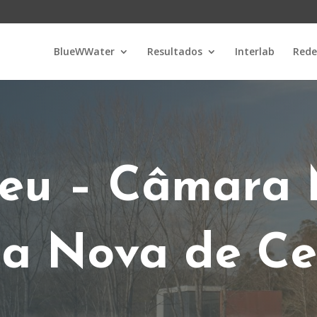
BlueWWater
Resultados
Interlab
Rede
u – Câmara 
la Nova de Ce