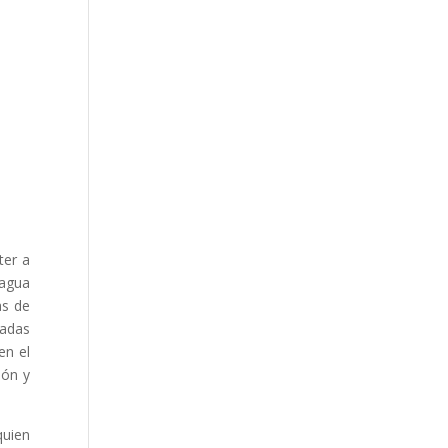
ter a
 agua
as de
nadas
en el
ión y
quien