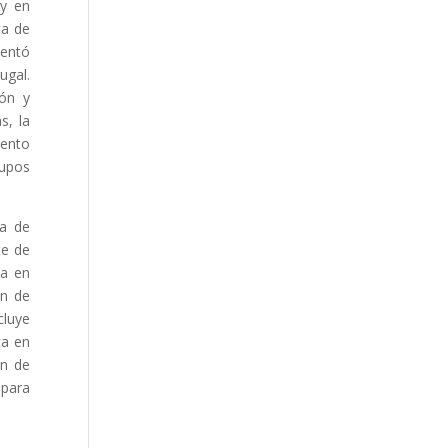
 y en
ta de
sentó
ugal.
ión y
s, la
iento
rupos
va de
te de
ta en
ón de
cluye
ta en
ón de
 para