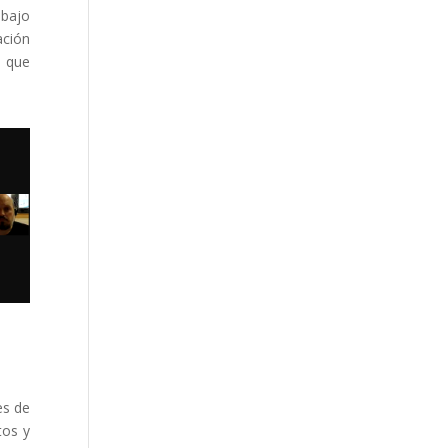
abajo
ación
n que
es de
tos y