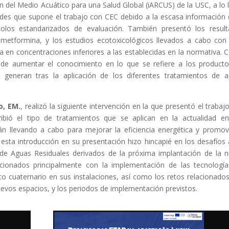
ón del Medio Acuático para una Salud Global (iARCUS) de la USC, a lo 
tades que supone el trabajo con CEC debido a la escasa información 
olos estandarizados de evaluación. También presentó los resul
etformina, y los estudios ecotoxicológicos llevados a cabo con
 en concentraciones inferiores a las establecidas en la normativa.
 de aumentar el conocimiento en lo que se refiere a los product
generan tras la aplicación de los diferentes tratamientos de 
o, EM.
, realizó la siguiente intervención en la que presentó el trabaj
ibió el tipo de tratamientos que se aplican en la actualidad e
án llevando a cabo para mejorar la eficiencia energética y promov
s esta introducción en su presentación hizo hincapié en los desafíos 
de Aguas Residuales derivados de la próxima implantación de la 
acionados principalmente con la implementación de las tecnologí
nto cuaternario en sus instalaciones, así como los retos relacionado
nuevos espacios, y los periodos de implementación previstos.