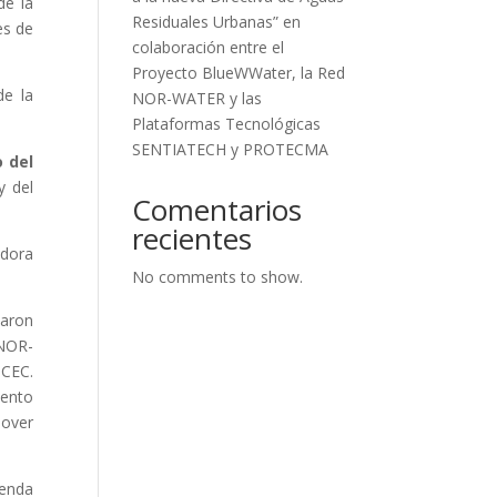
de la
Residuales Urbanas” en
es de
colaboración entre el
Proyecto BlueWWater, la Red
de la
NOR-WATER y las
Plataformas Tecnológicas
SENTIATECH y PROTECMA
 del
y del
Comentarios
recientes
adora
No comments to show.
zaron
 NOR-
 CEC.
iento
mover
genda