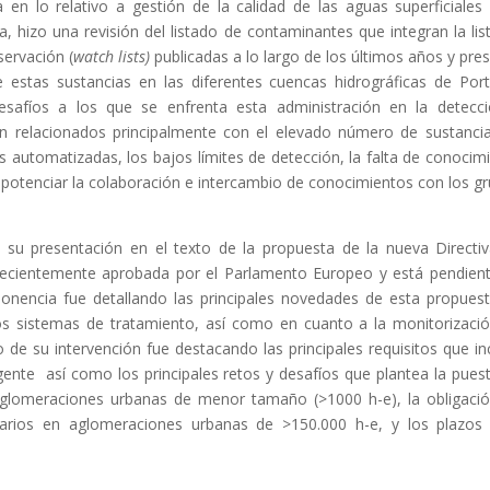
 en lo relativo a gestión de la calidad de las aguas superficiales
a, hizo una revisión del listado de contaminantes que integran la lis
bservación (
watch lists)
publicadas a lo largo de los últimos años y pre
estas sustancias en las diferentes cuencas hidrográficas de Port
afíos a los que se enfrenta esta administración en la detecc
n relacionados principalmente con el elevado número de sustancia
 automatizadas, los bajos límites de detección, la falta de conocim
e potenciar la colaboración e intercambio de conocimientos con los g
 su presentación en el texto de la propuesta de la nueva Directi
recientemente aprobada por el Parlamento Europeo y está pendien
onencia fue detallando las principales novedades de esta propues
los sistemas de tratamiento, así como en cuanto a la monitorizaci
 de su intervención fue destacando las principales requisitos que in
gente así como los principales retos y desafíos que plantea la pues
glomeraciones urbanas de menor tamaño (>1000 h-e), la obligaci
rnarios en aglomeraciones urbanas de >150.000 h-e, y los plazos