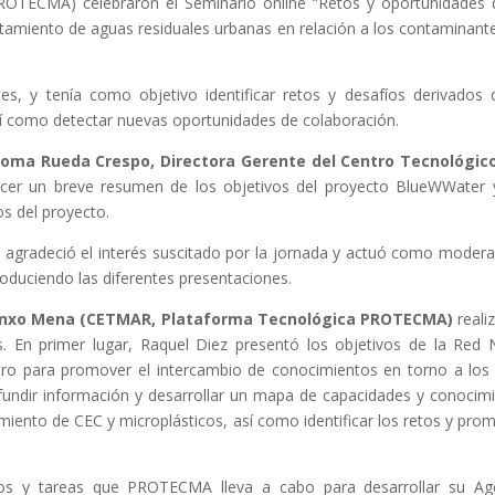
ROTECMA) celebraron el Seminario online “Retos y oportunidades 
atamiento de aguas residuales urbanas en relación a los contaminant
es, y tenía como objetivo identificar retos y desafíos derivados 
sí como detectar nuevas oportunidades de colaboración.
loma Rueda Crespo, Directora Gerente del Centro Tecnológico
acer un breve resumen de los objetivos del proyecto BlueWWater 
s del proyecto.
)
agradeció el interés suscitado por la jornada y actuó como moder
roduciendo las diferentes presentaciones.
Anxo Mena (CETMAR, Plataforma Tecnológica PROTECMA)
reali
. En primer lugar, Raquel Diez presentó los objetivos de la Red
 para promover el intercambio de conocimientos en torno a los
difundir información y desarrollar un mapa de capacidades y conocim
amiento de CEC y microplásticos, así como identificar los retos y pro
vos y tareas que PROTECMA lleva a cabo para desarrollar su A