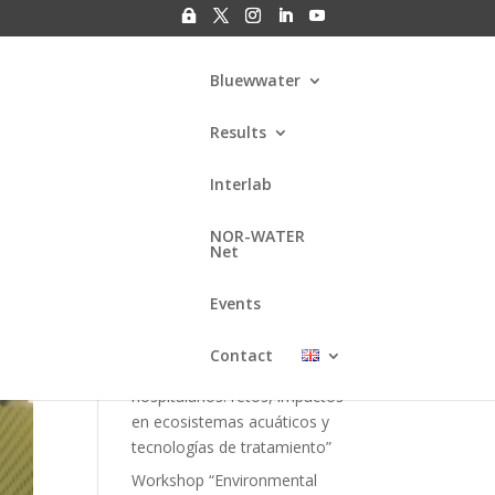
Bluewwater
Results
Interlab
Search
NOR-WATER
Net
Entradas
recientes
Events
Webinar “Gestión de residuos
Contact
fármacos en efluentes
hospitalarios: retos, impactos
en ecosistemas acuáticos y
tecnologías de tratamiento”
Workshop “Environmental