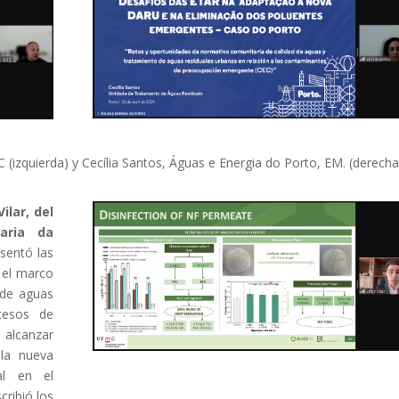
 (izquierda) y Cecília Santos, Águas e Energia do Porto, EM. (derecha
Vilar, del
aria da
esentó las
 el marco
 de aguas
ocesos de
a alcanzar
 la nueva
al en el
cribió los