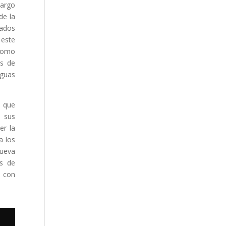
largo
de la
tados
 este
 Como
os de
aguas
o que
n sus
er la
a los
nueva
as de
s con