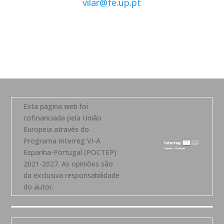
vilar@fe.up.pt
Esta página web foi
cofinanciada pela União
Europeia através do
Programa Interreg VI-A
Espanha-Portugal (POCTEP)
2021-2027. As opiniões são
da exclusiva responsabilidade
do autor.