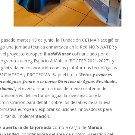
l pasado martes 18 de junio, la Fundación CETMAR acogió en
igo una jornada técnica enmarcada en la Red NOR-WATER y
n el proyecto europeo
BlueWWater
cofinanciado por el
rograma Interreg Espacio Atlántico (POCTEP 2021-2027), y
rganizada en colaboración con las plataformas tecnológicas
ENTIATECH y PROTECMA. Bajo el título
“Retos y avances
ecnológicos frente a la nueva Directiva de Aguas Residuales
rbanas”
,
el evento reunió a más de medio centenar de
rofesionales del sector del agua, la investigación y la
dministración para debatir sobre los desafíos de la nueva
ormativa europea y explorar soluciones innovadoras para
acilitar su implementación.
a
apertura de la jor
nada
corrió a cargo de
Marisa
ernández
, coordinadora del área de Control y Gestión del