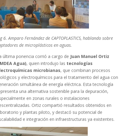
ig 6. Amparo Fernández de CAPTOPLASTICS, hablando sobre
aptadores de microplásticos en aguas.
a última ponencia corrió a cargo de
Juan Manuel Ortiz
IMDEA Agua)
, quien introdujo las
tecnologías
lectroquímicas microbianas
, que combinan procesos
iológicos y electroquímicos para el tratamiento del agua con
eneración simultánea de energía eléctrica. Esta tecnología
epresenta una alternativa sostenible para la depuración,
specialmente en zonas rurales o instalaciones
escentralizadas. Ortiz compartió resultados obtenidos en
aboratorio y plantas piloto, y destacó su potencial de
scalabilidad e integración en infraestructuras ya existentes.