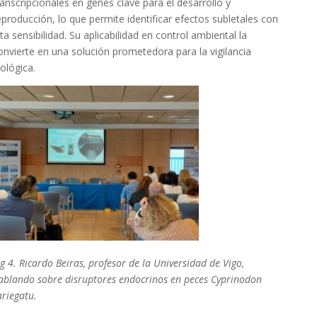
ranscripcionales en genes clave para el desarrollo y
eproducción, lo que permite identificar efectos subletales con
lta sensibilidad. Su aplicabilidad en control ambiental la
onvierte en una solución prometedora para la vigilancia
iológica.
ig 4. Ricardo Beiras, profesor de la Universidad de Vigo,
ablando sobre disruptores endocrinos en peces Cyprinodon
ariegatu.