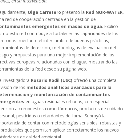
báñez, en su intervención.
eguidamente,
Olga Carretero
presentó la
Red NOR-WATER
,
na red de cooperación centrada en la gestión de
ontaminantes emergentes en masas de agua
. Explicó
ómo esta red contribuye a fortalecer las capacidades de los
erritorios mediante el intercambio de buenas prácticas,
erramientas de detección, metodologías de evaluación del
iesgo y propuestas para una mejor implementación de las
irectivas europeas relacionadas con el agua, mostrando las
erramientas de la Red desde su página web.
a investigadora
Rosario Rodil (USC)
ofreció una completa
evisión de los
métodos analíticos avanzados para la
eterminación y monitorización de contaminantes
mergentes
en aguas residuales urbanas, con especial
tención a compuestos como fármacos, productos de cuidado
ersonal, pesticidas o retardantes de llama. Subrayó la
mportancia de contar con metodologías sensibles, robustas y
eproducibles que permitan aplicar correctamente los nuevos
stándares de calidad ambiental.