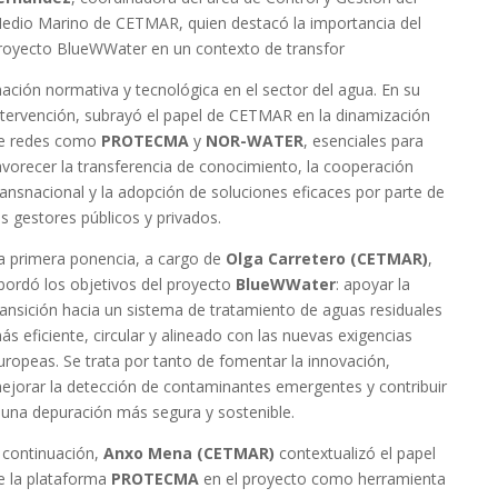
edio Marino de CETMAR, quien destacó la importancia del
royecto BlueWWater en un contexto de transfor
ación normativa y tecnológica en el sector del agua. En su
ntervención, subrayó el papel de CETMAR en la dinamización
e redes como
PROTECMA
y
NOR-WATER
, esenciales para
avorecer la transferencia de conocimiento, la cooperación
ransnacional y la adopción de soluciones eficaces por parte de
os gestores públicos y privados.
a primera ponencia, a cargo de
Olga Carretero (CETMAR)
,
bordó los objetivos del proyecto
BlueWWater
: apoyar la
ransición hacia un sistema de tratamiento de aguas residuales
ás eficiente, circular y alineado con las nuevas exigencias
uropeas. Se trata por tanto de fomentar la innovación,
ejorar la detección de contaminantes emergentes y contribuir
 una depuración más segura y sostenible.
 continuación,
Anxo Mena (CETMAR)
contextualizó el papel
e la plataforma
PROTECMA
en el proyecto como herramienta