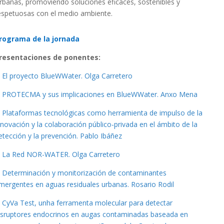
rbanas, promoviendo soluciones eficaces, sostenibles y
espetuosas con el medio ambiente.
rograma de la jornada
resentaciones de ponentes:
El proyecto BlueWWater. Olga Carretero
PROTECMA y sus implicaciones en BlueWWater. Anxo Mena
Plataformas tecnológicas como herramienta de impulso de la
nnovación y la colaboración público-privada en el ámbito de la
etección y la prevención. Pablo Ibáñez
La Red NOR-WATER. Olga Carretero
Determinación y monitorización de contaminantes
mergentes en aguas residuales urbanas. Rosario Rodil
CyVa Test, unha ferramenta molecular para detectar
isruptores endocrinos en augas contaminadas baseada en