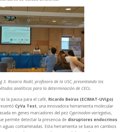
ig 3. Rosario Rodil, profesora de la USC, presentando los
étodos analíticos para la determinación de CECs.
ras la pausa para el café,
Ricardo Beiras (ECIMAT-UVigo)
resentó
CyVa Test
, una innovadora herramienta molecular
asada en genes marcadores del pez
Cyprinodon variegatus
,
ue permite detectar la presencia de
disruptores endocrinos
n aguas contaminadas. Esta herramienta se basa en cambios