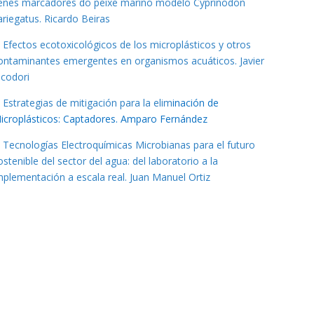
enes marcadores do peixe mariño modelo Cyprinodon
ariegatus. Ricardo Beiras
Efectos ecotoxicológicos de los microplásticos y otros
ontaminantes emergentes en organismos acuáticos. Javier
lcodori
Estrategias de mitigación para la elim
inación de
icroplásticos:
Captadores. Amparo Fernánde
z
Tecnologías Electroquímicas Microbianas para el futuro
ostenible del sector del agua: del laboratorio a la
mplementación a escala real. Juan Manuel Ortiz