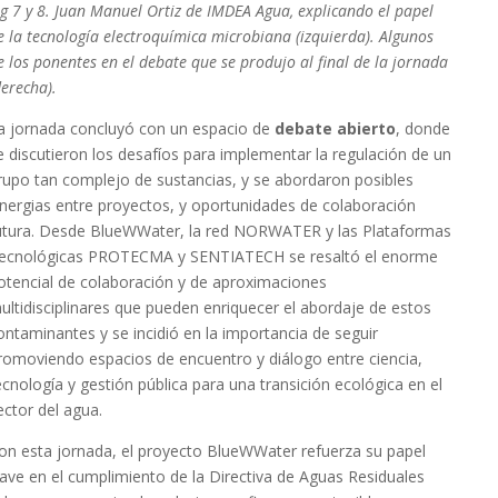
ig 7 y 8. Juan Manuel Ortiz de IMDEA Agua, explicando el papel
e la tecnología electroquímica microbiana (izquierda). Algunos
e los ponentes en el debate que se produjo al final de la jornada
derecha).
a jornada concluyó con un espacio de
debate abierto
, donde
e discutieron los desafíos para implementar la regulación de un
rupo tan complejo de sustancias, y se abordaron posibles
inergias entre proyectos, y oportunidades de colaboración
utura. Desde BlueWWater, la red NORWATER y las Plataformas
ecnológicas PROTECMA y SENTIATECH se resaltó el enorme
otencial de colaboración y de aproximaciones
ultidisciplinares que pueden enriquecer el abordaje de estos
ontaminantes y se incidió en la importancia de seguir
romoviendo espacios de encuentro y diálogo entre ciencia,
ecnología y gestión pública para una transición ecológica en el
ector del agua.
on esta jornada, el proyecto BlueWWater refuerza su papel
lave en el cumplimiento de la Directiva de Aguas Residuales