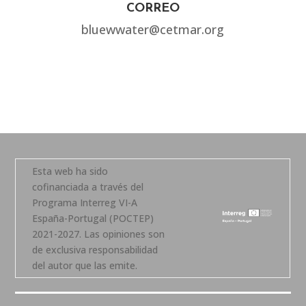
CORREO
bluewwater@cetmar.org
Esta web ha sido
cofinanciada a través del
Programa Interreg VI-A
España-Portugal (POCTEP)
2021-2027. Las opiniones son
de exclusiva responsabilidad
del autor que las emite.